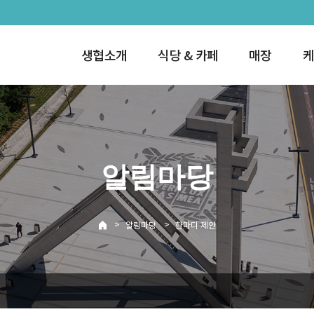
생협소개
식당 & 카페
매장
케
알림마당
>
>
알림마당
한마디 제안