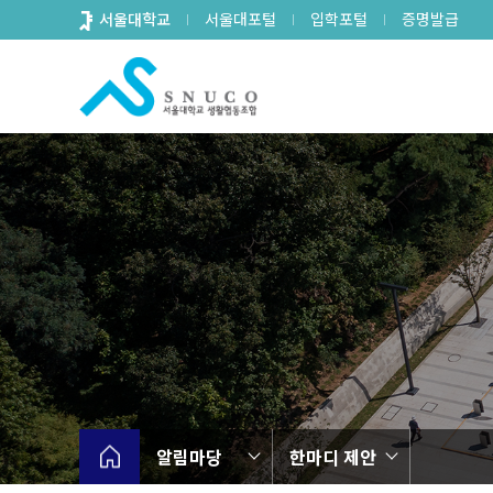
바
서울대학교
서울대포털
입학포털
증명발급
로
가
기
메
뉴
알림마당
한마디 제안