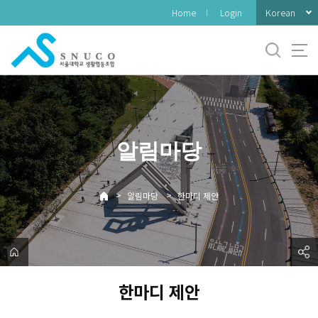
바
Korean
Home
Login
로
가
기
메
뉴
알림마당
>
>
알림마당
한마디 제안
한마디 제안