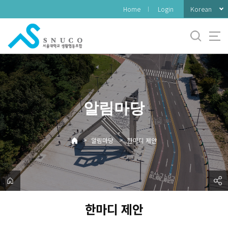
바
Korean
Home
Login
로
가
기
메
뉴
알림마당
>
>
알림마당
한마디 제안
한마디 제안