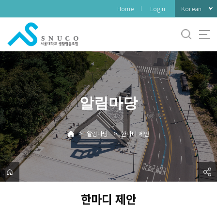
바
Korean
Home
Login
로
가
기
메
뉴
알림마당
>
>
알림마당
한마디 제안
한마디 제안