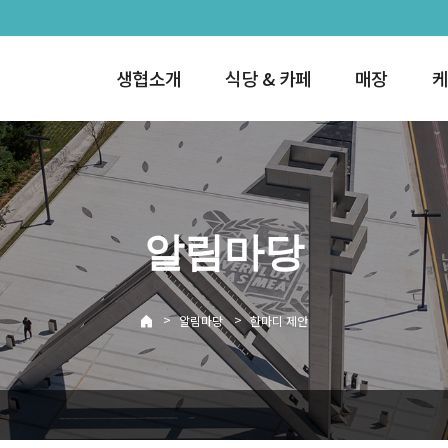
생협소개
식당 & 카페
매장
케
알림마당
>
>
알림마당
한마디 제안