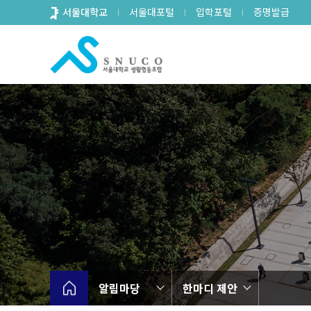
바
서울대학교
서울대포털
입학포털
증명발급
로
가
기
메
뉴
알림마당
한마디 제안