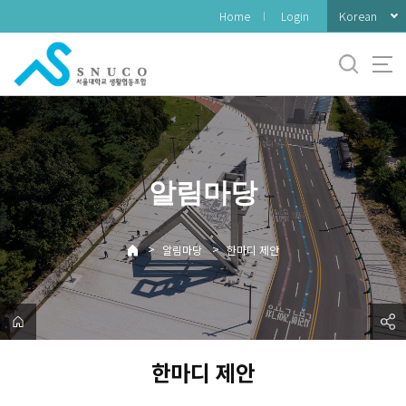
바
Korean
Home
Login
로
가
기
메
뉴
알림마당
>
>
알림마당
한마디 제안
한마디 제안