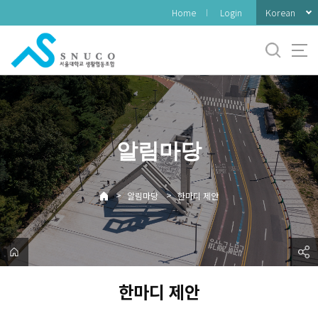
바
Korean
Home
Login
로
가
기
메
뉴
알림마당
>
>
알림마당
한마디 제안
한마디 제안