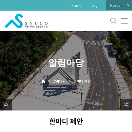
바
Korean
Home
Login
로
가
기
메
뉴
알림마당
>
>
알림마당
한마디 제안
한마디 제안