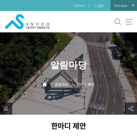
바
Korean
Home
Login
로
가
기
메
뉴
알림마당
>
>
알림마당
한마디 제안
한마디 제안