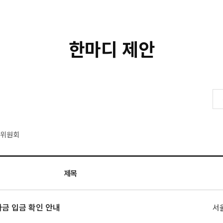
한마디 제안
생위원회
제목
자금 입금 확인 안내
서