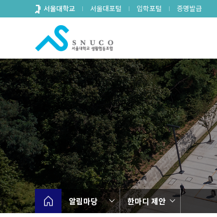
바
서울대학교
서울대포털
입학포털
증명발급
로
가
기
메
뉴
알림마당
한마디 제안