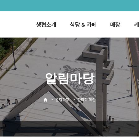
생협소개
식당 & 카페
매장
케
알림마당
>
>
알림마당
한마디 제안