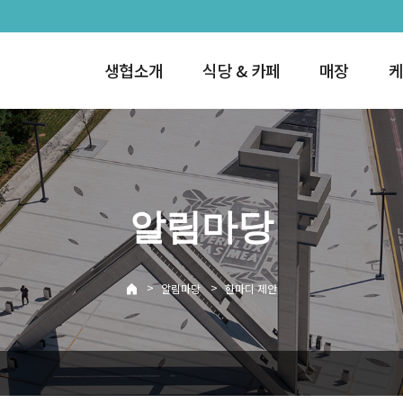
생협소개
식당 & 카페
매장
케
알림마당
>
>
알림마당
한마디 제안