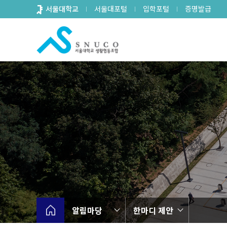
바
서울대학교
서울대포털
입학포털
증명발급
로
가
기
메
뉴
알림마당
한마디 제안