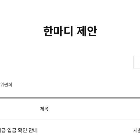
한마디 제안
생위원회
제목
자금 입금 확인 안내
서