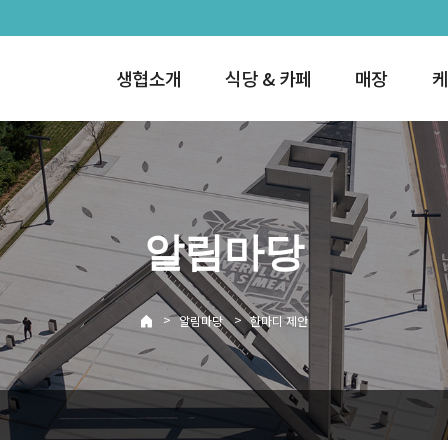
생협소개
식당 & 카페
매장
케
알림마당
>
>
알림마당
한마디 제안