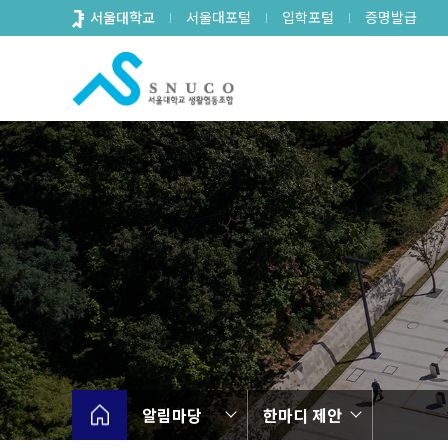
바
서울대학교
서울대포털
입학포털
증명발급
로
가
기
메
뉴
알림마당
한마디 제안