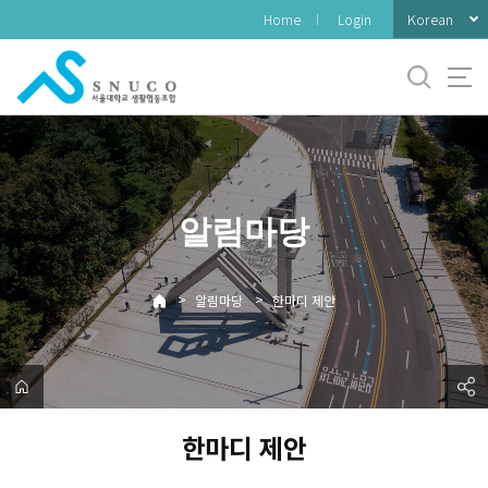
바
Korean
Home
Login
로
가
기
메
뉴
알림마당
>
>
알림마당
한마디 제안
한마디 제안