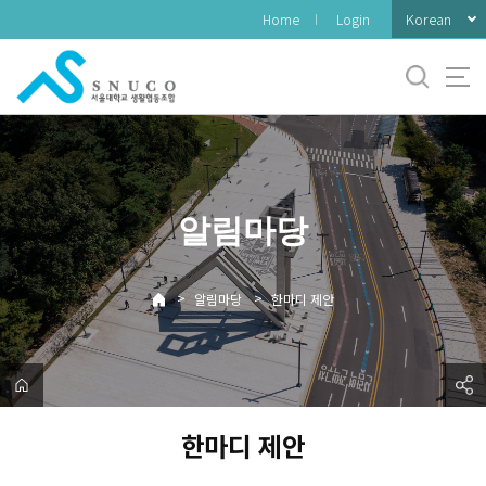
바
Korean
Home
Login
로
가
기
메
뉴
알림마당
>
>
알림마당
한마디 제안
한마디 제안