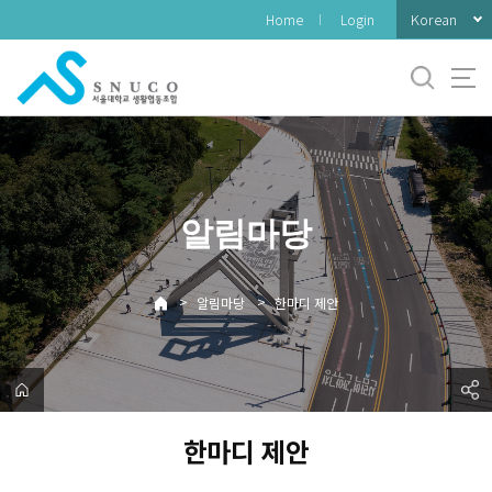
바
Korean
Home
Login
로
가
기
메
뉴
알림마당
>
>
알림마당
한마디 제안
한마디 제안