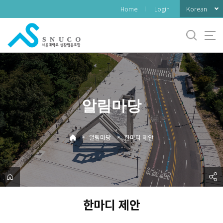
바
Korean
Home
Login
로
가
기
메
뉴
알림마당
>
>
알림마당
한마디 제안
한마디 제안