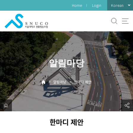
바
Korean
Home
Login
로
가
기
메
뉴
알림마당
>
>
알림마당
한마디 제안
한마디 제안