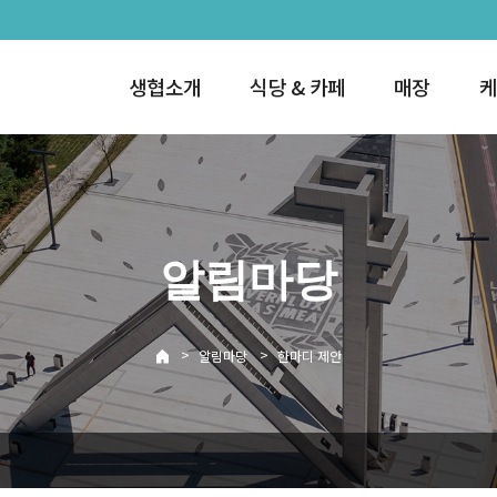
생협소개
식당 & 카페
매장
케
알림마당
>
>
알림마당
한마디 제안