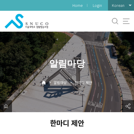
바
Korean
Home
Login
로
가
기
메
뉴
알림마당
>
>
알림마당
한마디 제안
한마디 제안