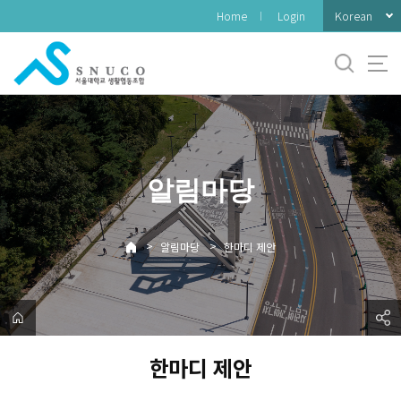
바
Korean
Home
Login
로
가
기
메
뉴
알림마당
>
>
알림마당
한마디 제안
한마디 제안