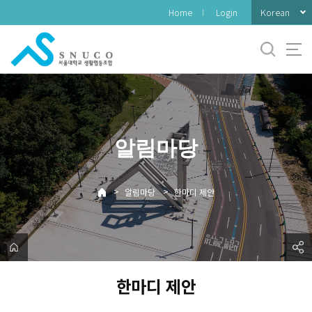
바
Korean
Home
Login
로
가
기
메
뉴
알림마당
>
>
알림마당
한마디 제안
한마디 제안