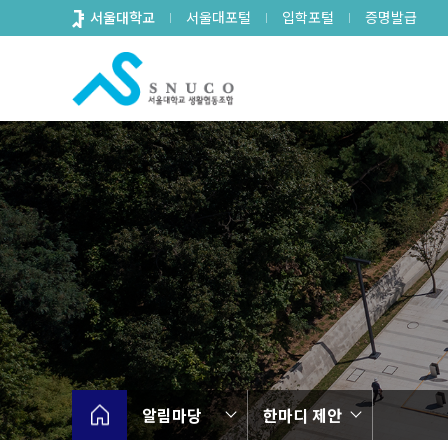
바
서울대학교
서울대포털
입학포털
증명발급
로
가
기
메
뉴
알림마당
한마디 제안