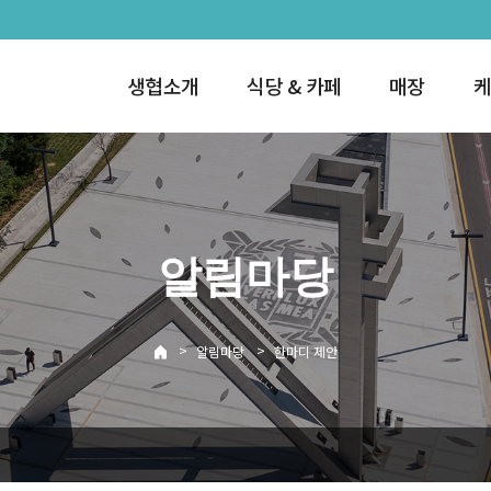
생협소개
식당 & 카페
매장
케
알림마당
>
>
알림마당
한마디 제안