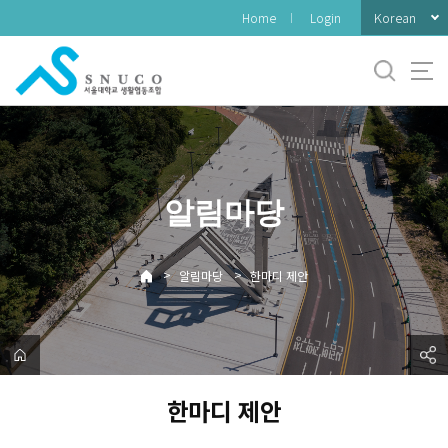
바
Korean
Home
Login
로
가
기
메
뉴
알림마당
>
>
알림마당
한마디 제안
한마디 제안