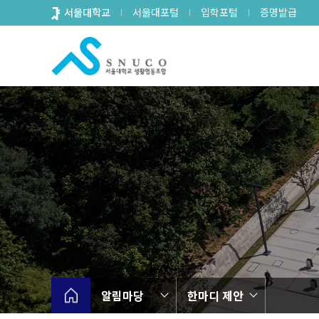
바
서울대학교
서울대포털
입학포털
증명발급
로
가
기
메
뉴
알림마당
한마디 제안