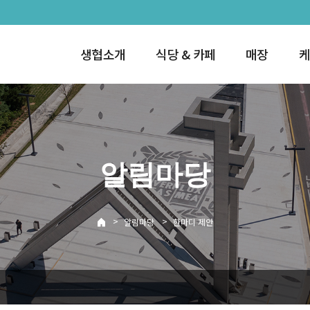
생협소개
식당 & 카페
매장
케
알림마당
>
>
알림마당
한마디 제안