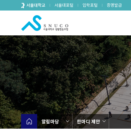
바
서울대학교
서울대포털
입학포털
증명발급
로
가
기
메
뉴
알림마당
한마디 제안