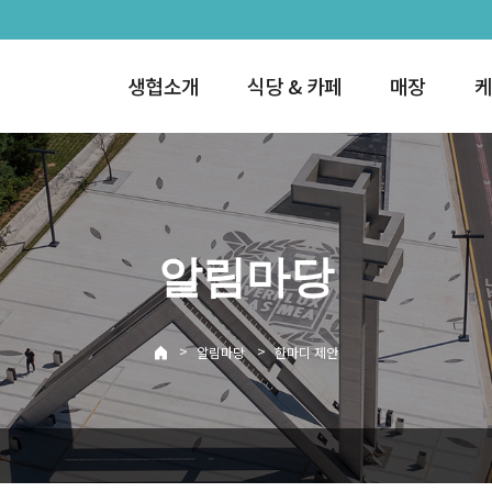
생협소개
식당 & 카페
매장
케
알림마당
>
>
알림마당
한마디 제안