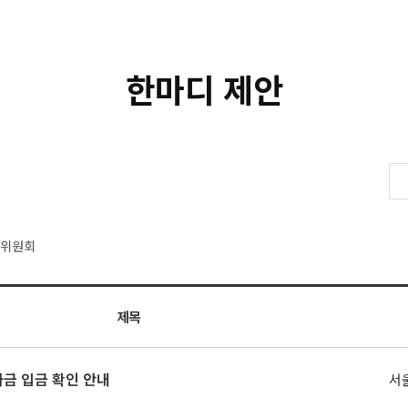
한마디 제안
생위원회
제목
자금 입금 확인 안내
서