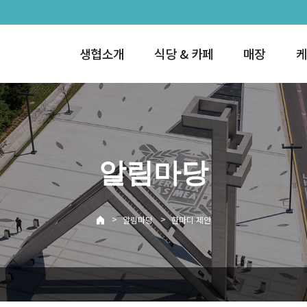
생협소개
식당 & 카페
매장
케
알림마당
>
>
알림마당
한마디 제안