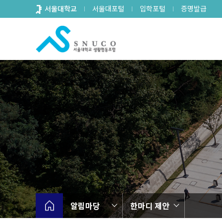
바
서울대학교
서울대포털
입학포털
증명발급
로
가
기
메
뉴
알림마당
한마디 제안