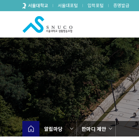
바
서울대학교
서울대포털
입학포털
증명발급
로
가
기
메
뉴
알림마당
한마디 제안