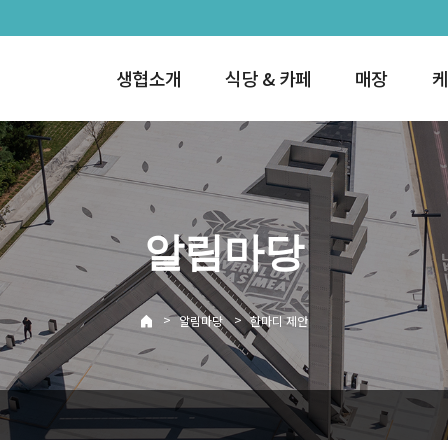
생협소개
식당 & 카페
매장
케
알림마당
>
>
알림마당
한마디 제안