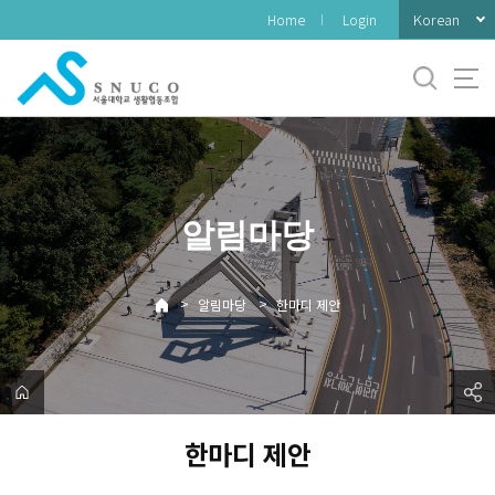
바
Korean
Home
Login
로
가
기
메
뉴
알림마당
>
>
알림마당
한마디 제안
한마디 제안