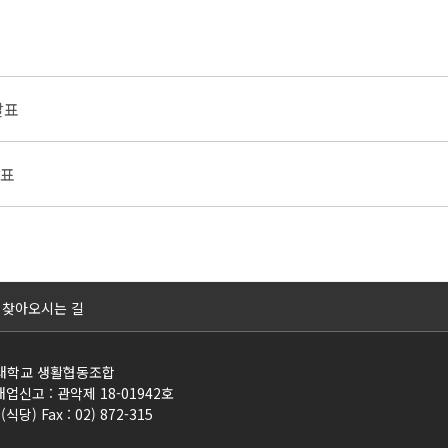
발표
발표
찾아오시는 길
울대학교 생활협동조합
매업신고 : 관악제 18-01942호
(식당) Fax : 02) 872-315