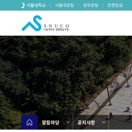
바
서울대학교
서울대포털
입학포털
증명발급
로
가
기
메
뉴
알림마당
공지사항