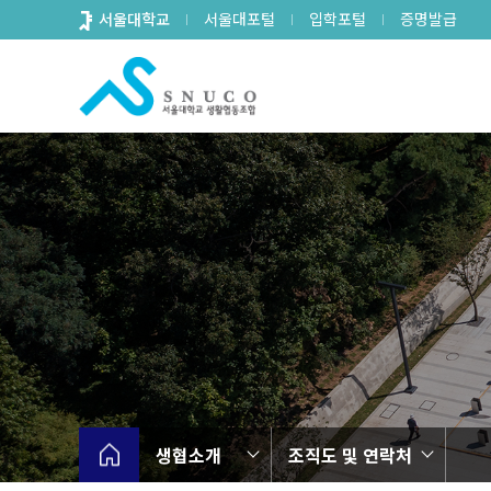
바
서울대학교
서울대포털
입학포털
증명발급
로
가
기
메
뉴
생협소개
조직도 및 연락처