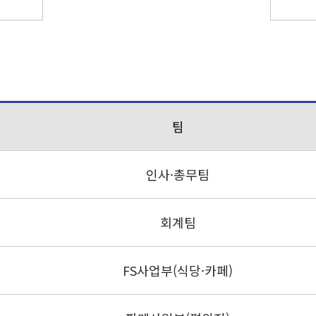
팀
인사·총무팀
회계팀
FS사업부(식당·카페)