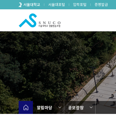
바
서울대학교
서울대포털
입학포털
증명발급
로
가
기
메
뉴
알림마당
공모광장